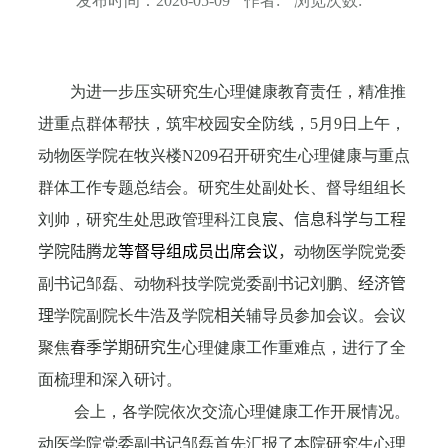
发布时间：
2026-05-09
作者:
浏览次数:
为进一步压实研究生心理健康教育责任，精准推
进重点群体帮扶，筑牢校园安全防线，
5
月
9
日上午，
动物医学院在牧兴楼
N209
召开研究生心理健康与重点
群体工作专题总结会。研究生处副处长、督导组组长
刘帅，研究生处思政管理科江良
宸、信息科学与工程
学院陆腾龙
等
督导组成员
出席会议
，
动物医学院党委
副书记邹磊、动物科技学院党委副书记刘鹏、
经济管
理
学院副院长牛浩及学院
相关
辅导员参加会议。会议
聚焦
春季学期研究生
心理健康工作重难点，进行了全
面梳理和深入研讨。
会上，各学院依次交流心理健康工作开展情况。
动医学院党委副书记邹磊首先汇报了本院研究生心理