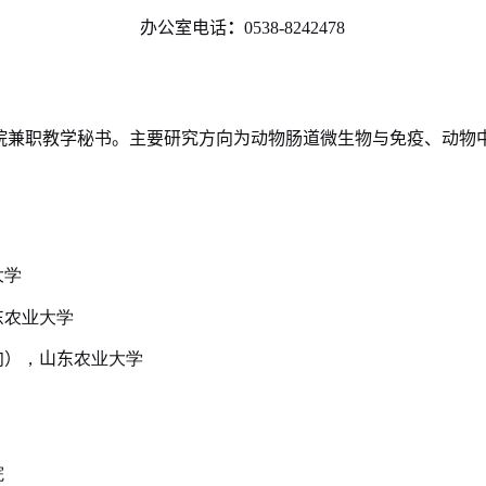
办公室电话
：
0538-8242478
院兼职教学秘书。主要研究方向为动物肠道微生物与免疫、动物
大学
东
农业大学
向）
，
山东
农业大学
院