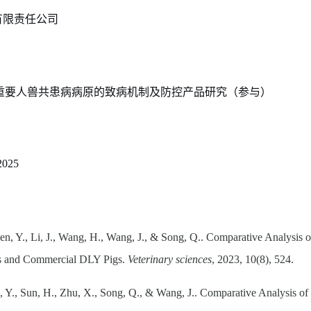
有限责任公司
重要人兽共患病病原的致病机制及防控产品研究（参与）
2025
en, Y., Li, J., Wang, H., Wang, J., & Song, Q.. Comparative Analysis o
gs and Commercial DLY Pigs.
Veterinary sciences
, 2023
,
10(8), 524.
n, Y., Sun, H., Zhu, X., Song, Q., & Wang, J.
.
Comparative Analysis of 