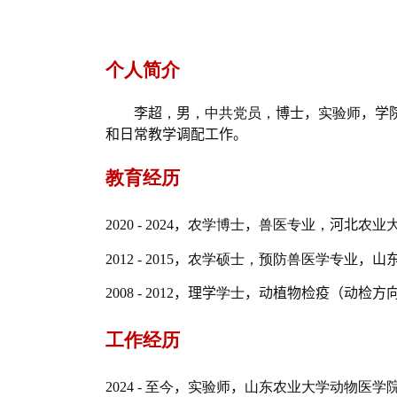
个人简介
李超
，
男
，中共党员，
博士，
实验师
，
学
和日常教学调配工作。
教育经历
2020
-
2024
，
农学博士
，
兽医专业，
河北
农业
201
2
- 201
5
，
农学硕士，预防兽医学专业
，
山
20
08
- 201
2
，
理学
学士
，
动植物检疫（动检方
工作经历
202
4
-
至今
，
实验师
，
山东农业大学动物医学