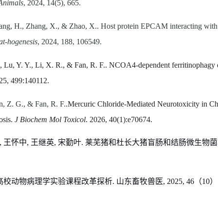
Animals
, 2024
,
14(5), 665.
Wang, H., Zhang, X., & Zhao, X.. Host protein EPCAM interacting with
at-hogenesis
, 2024
,
188, 106549.
, Lu, Y. Y., Li, X. R., & Fan, R. F.
. NCOA4-dependent ferritinophagy dr
25
,
499:140112.
n, Z. G., & Fan, R. F.
.
Mercuric Chloride-Mediated Neurotoxicity in Ch
osis.
J Biochem Mol Toxicol
. 2026
,
40(1):
e70674.
,
王怀中
,
王继英
,
宋勤叶
.
莱芜猪和杜长大猪盲肠和结肠微生物菌
高校动物病理学实验课程改革探析
.
山东畜牧兽医
, 2025, 46
（
10
）