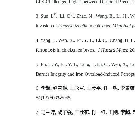
LPS-Challenged Piglets between Different Breeds.
#
#
3.
Sun, L
.,
Li, C
., Zhao, N., Wang, B., Li, H., 
invasion of
Eimeria tenella
in chickens.
Microbial p
4. Yang, J., Wen, X., Fu, Y. T.,
Li, C
.
, Chang, H. L.
ferroptosis in chicken embryos.
J Hazard Mater.
20
5. Fu, H. Y., Fu, Y. T., Yang, J.,
Li, C
., Wen, X., Ya
Barrier Integrity and Iron Overload-Induced Ferropt
6.
李超
,
赵雪艳
,
王永军
,
王彦平
,
任一帆
,
李菁璇
54(12):5033-5045.
7.
马兰婷
,
成子强
,
王桂花
,
肖一红
,
王刚
,
李超
.