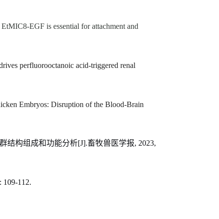
 EtMIC8-EGF is essential for attachment and
ives perfluorooctanoic acid-triggered renal
icken Embryos: Disruption of the Blood-Brain
群结构组成和功能分析
[J].
畜牧兽医学报
, 2023,
: 109-112.