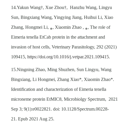
14.Yakun Wang†, Xue Zhou†, Hanzhu Wang, Lingyu
Sun, Bingxiang Wang, Yingying Jiang, Huihui Li, Xiao
Zhang, Hongmei Li,
⁎
, Xiaomin Zhao ,
⁎
, The role of
Eimeria tenella EtCab protein in the attachment and
invasion of host cells, Veterinary Parasitology, 292 (2021)
109415,
https://doi.org/10.1016/j.vetpar.2021.109415
.
15.Ningning Zhao, Ming Shuzhen, Sun Lingyu, Wang
Bingxiang, Li Hongmei, Zhang Xiao*, Xiaomin Zhao*.
Identification and characterization of Eimeria tenella
microneme protein EtMIC8, Microbiolgy Spectrum, 2021
Sep 3; 9(1):e0022821. doi: 10.1128/Spectrum.00228-
21. Epub 2021 Aug 25.