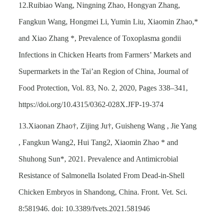
12.Ruibiao Wang, Ningning Zhao, Hongyan Zhang,
Fangkun Wang, Hongmei Li, Yumin Liu, Xiaomin Zhao,*
and Xiao Zhang *, Prevalence of Toxoplasma gondii
Infections in Chicken Hearts from Farmers’ Markets and
Supermarkets in the Tai’an Region of China, Journal of
Food Protection, Vol. 83, No. 2, 2020, Pages 338–341,
https://doi.org/10.4315/0362-028X.JFP-19-374
13.Xiaonan Zhao†, Zijing Ju†, Guisheng Wang , Jie Yang
, Fangkun Wang2, Hui Tang2, Xiaomin Zhao * and
Shuhong Sun*, 2021. Prevalence and Antimicrobial
Resistance of Salmonella Isolated From Dead-in-Shell
Chicken Embryos in Shandong, China. Front. Vet. Sci.
8:581946. doi: 10.3389/fvets.2021.581946