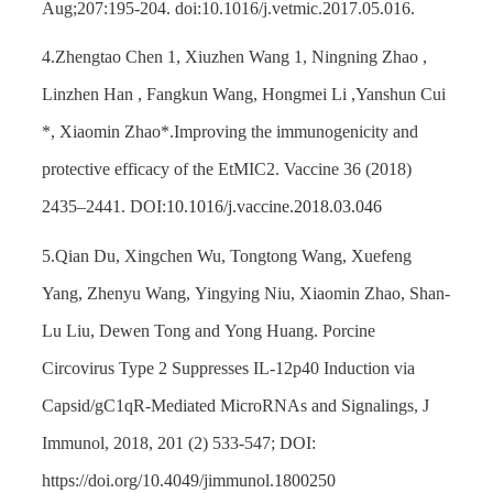
Aug;207:195-204. doi:10.1016/j.vetmic.2017.05.016.
4.Zhengtao Chen 1, Xiuzhen Wang 1, Ningning Zhao ,
Linzhen Han , Fangkun Wang, Hongmei Li ,Yanshun Cui
*, Xiaomin Zhao*.Improving the immunogenicity and
protective efficacy of the EtMIC2. Vaccine 36 (2018)
2435–2441. DOI:
10.1016/j.vaccine.2018.03.046
5.Qian Du, Xingchen Wu, Tongtong Wang, Xuefeng
Yang, Zhenyu Wang, Yingying Niu, Xiaomin Zhao, Shan-
Lu Liu, Dewen Tong and Yong Huang. Porcine
Circovirus Type 2 Suppresses IL-12p40 Induction via
Capsid/gC1qR-Mediated MicroRNAs and Signalings, J
Immunol, 2018, 201 (2) 533-547; DOI:
https://doi.org/10.4049/jimmunol.1800250