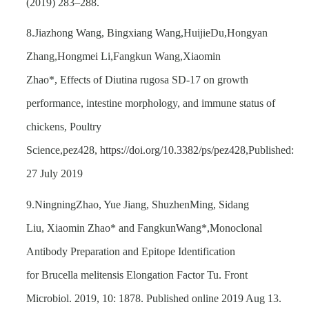
(2019) 283–288.
8.Jiazhong Wang, Bingxiang Wang,HuijieDu,Hongyan
Zhang,Hongmei Li,Fangkun Wang,Xiaomin
Zhao*, Effects of Diutina rugosa SD-17 on growth
performance, intestine morphology, and immune status of
chickens, Poultry
Science,pez428,
https://doi.org/10.3382/ps/pez428
,Published:
27 July 2019
9.NingningZhao, Yue Jiang, ShuzhenMing, Sidang
Liu, Xiaomin Zhao* and FangkunWang*,Monoclonal
Antibody Preparation and Epitope Identification
for Brucella melitensis Elongation Factor Tu. Front
Microbiol. 2019, 10: 1878. Published online 2019 Aug 13.