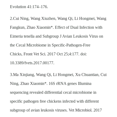
Evolution 41:174–176.
2.
Cui N
ing,
Wang X
iuzhen,
Wang Q
i,
Li H
ongmei,
Wang
F
angkun,
Zhao X
iaomin*. Effect of Dual Infection with
Eimeria tenella and Subgroup J Avian Leukosis Virus on
the Cecal Microbiome in Specific-Pathogen-Free
Chicks,
Front Vet Sci.
2017 Oct 25;4:177. doi:
10.3389/fvets.2017.00177.
3.
Ma X
injiang,
Wang Q
i,
Li H
ongmei,
Xu C
huantian,
Cui
N
ing,
Zhao X
iaomin*. 16S rRNA genes Illumina
sequencing revealed differential cecal microbiome in
specific pathogen free chickens infected with different
subgroup of avian leukosis viruses.
Vet Microbiol.
2017