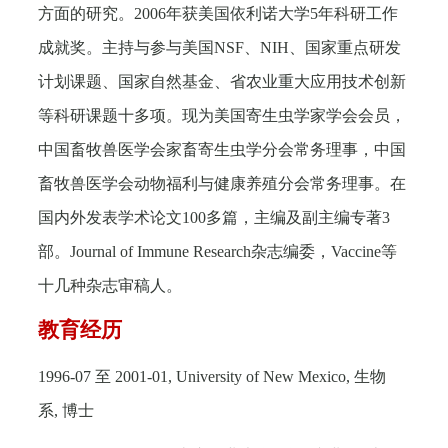
方面的研究。
2006
年获美国依利诺大学
5
年科研工作
成就奖。主持与参与美国
NSF
、
NIH
、国家重点研发
计划课题、国家自然基金、省农业重大应用技术创新
等科研课题十多项。现为美国寄生虫学家学会会员，
中国畜牧兽医学会家畜寄生虫学分会常务理事，中国
畜牧兽医学会动物福利与健康养殖分会常务理事。在
国内外发表学术论文
100
多篇，主编及副主编专著
3
部。
Journal of Immune Research
杂志编委，
Vaccine
等
十几种杂志审稿人。
教育经历
1996-07
至
2001-01, University of New Mexico,
生物
系
,
博士