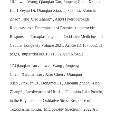
16.Jinwen Wang, Qianqian Tan, Junpeng Chen, Xiaomei
Liu,1 Zeyan Di, Qianqian Xiao, Jinxuan Li, Xiaomin
Zhao* , and Xiao Zhang* , Alkyl Hydroperoxide
Reductase as a Determinant of Parasite Antiperoxide
Response in Toxoplasma gondii, Oxidative Medicine and
Cellular Longevity Volume 2021, Article ID 1675652, 11
pages, https://doi.org/10.1155/2021/1675652
17.
Qianqian Tan
,
Jinwen Wang
,
Junpeng
Chen
,
Xiaomei Liu
,
Xiao Chen
,
Qianqian
Xiao
,
Jinxuan Li
,
Hongmei Li
,
Xiaomin Zhao
*,
Xiao
Zhang
* , Involvement of Urm1, a Ubiquitin-Like Protein,
in the Regulation of Oxidative Stress Response of
Toxoplasma gondii, Microbiolgy Spectrum, 2022 Apr