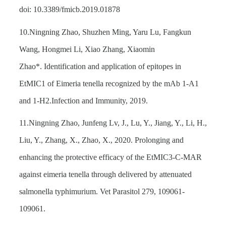
doi: 10.3389/fmicb.2019.01878
10.Ningning Zhao, Shuzhen Ming, Yaru Lu, Fangkun
Wang, Hongmei Li, Xiao Zhang, Xiaomin
Zhao*. Identification and application of epitopes in
EtMIC1 of Eimeria tenella recognized by the mAb 1-A1
and 1-H2.Infection and Immunity, 2019.
11.Ningning Zhao, Junfeng Lv, J., Lu, Y., Jiang, Y., Li, H.,
Liu, Y., Zhang, X., Zhao, X., 2020. Prolonging and
enhancing the protective efficacy of the EtMIC3-C-MAR
against eimeria tenella through delivered by attenuated
salmonella typhimurium. Vet Parasitol 279, 109061-
109061.