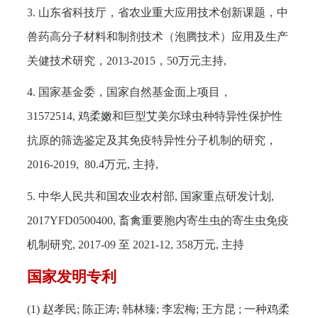
3.
山东省科技厅，省农业重大应用技术创新课题，中
兽药高分子材料和制剂技术（泡腾技术）应用及生产
关健技术研究，
2013-2015
，
50
万元主持
,
4.
国家基金委，国家自然基金面上项目，
31572514,
鸡柔嫩和巨型艾美尔球虫种特异性保护性
抗原的筛选鉴定及其免疫特异性分子机制的研究，
2016-2019, 80.4
万元
,
主持
,
5.
中华人民共和国农业农村部
,
国家重点研发计划
,
2017YFD0500400,
畜禽重要胞内寄生虫的寄生虫免疫
机制研究
, 2017-09
至
2021-12, 358
万元
,
主持
国家发明专利
(1)
赵孝民
;
陈正涛
;
韩林臻
;
李宏梅
;
王方昆
;
一种鸡柔