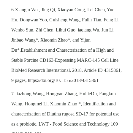
6.Xiangju Wu , Jing Qi, Xiaoyan Cong, Lei Chen, Yue
Hu, Dongwan Yoo, Guisheng Wang, Fulin Tian, Feng Li,
Wenbo Sun, Zhi Chen, Lihui Guo, iaqiang Wu, Jun Li,
Jinbao Wang*, Xiaomin Zhao*, and Yijun
Du*,Establishment and Characterization of a High and
Stable Porcine CD163-Expressing MARC-145 Cell Line,
BioMed Research International, 2018, Article ID 4315861,
9 pages,
https://doi.org/10.1155/2018/4315861
7.Jiazhong Wang, Hongyan Zhang, HuijieDu, Fangkun
Wang, Hongmei Li, Xiaomin Zhao *, Identification and
characterization of Diutina rugosa SD-17 for potential use
as a probiotic, LWT - Food Science and Technology 109