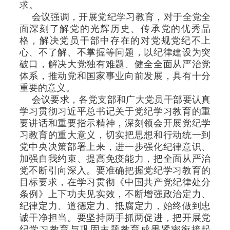
求。
会议强调，开展党纪学习教育，对于全党全
面深刻了解党的光辉历史、传承党的优秀品
格，解决党员干部中存在的对党规党纪不上
心、不了解、不掌握等问题，以纪律建设为突
破口，解决大党独有难题、健全全面从严治党
体系，推动党和国家事业向前发展，具有十分
重要的意义。
会议要求，各党支部和广大党员干部要认真
学习贯彻习近平总书记关于党纪学习教育的重
要讲话和重要指示精神，深刻领会开展党纪学
习教育的重大意义，切实把思想和行动统一到
党中央决策部署上来，进一步强化纪律意识、
加强自我约束、提高免疫能力，把全面从严治
党不断引向深入。要准确把握党纪学习教育的
目标要求，在学习贯彻《中国共产党纪律处分
条例》上下功夫见实效，不断增强政治定力、
纪律定力、道德定力、抵腐定力，始终做到忠
诚干净担当。要坚持两手抓两促进，把开展党
纪学习教育与巩固主题教育成果紧密衔接起