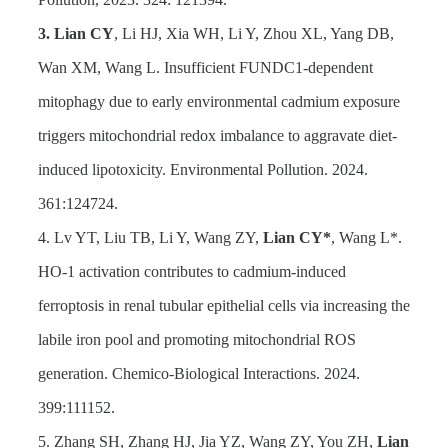
3. Lian CY
, Li HJ, Xia WH, Li Y, Zhou XL, Yang DB,
Wan XM, Wang L. Insufficient FUNDC1-dependent
mitophagy due to early environmental cadmium exposure
triggers mitochondrial redox imbalance to aggravate diet-
induced lipotoxicity. Environmental Pollution. 2024.
361:124724.
4. Lv YT, Liu TB, Li Y, Wang ZY,
Lian CY*
, Wang L*.
HO-1 activation contributes to cadmium-induced
ferroptosis in renal tubular epithelial cells via increasing the
labile iron pool and promoting mitochondrial ROS
generation. Chemico-Biological Interactions. 2024.
399:111152.
5. Zhang SH, Zhang HJ, Jia YZ, Wang ZY, You ZH,
Lian