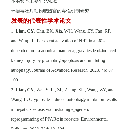
本实验室主要研究领域
环境毒物对动物靶器官的毒性机制研究
发表的代表性学术论文
1.
Lian, CY
, Chu, BX, Xia, WH, Wang, ZY, Fan, RF,
and Wang, L. Persistent activation of Nrf2 in a p62-
dependent non-canonical manner aggravates lead-induced
kidney injury by promoting apoptosis and inhibiting
autophagy. Journal of Advanced Research, 2023. 46: 87-
100.
2.
Lian, CY
, Wei, S, Li, ZF, Zhang, SH, Wang, ZY, and
Wang, L. Glyphosate-induced autophagy inhibition results
in hepatic steatosis via mediating epigenetic
reprogramming of PPARα in roosters. Environmental
Pollution, 2023. 324: 121394.