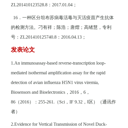
ZL201410123528.8
：
2017.01.04
；
16
．一种区分坦布苏病毒活毒与灭活疫苗产生抗体
的检测方法。刁有祥；陈浩；唐熠；高绪慧，专利
号：
ZL201410125740.8
：
2016.04.13
；
发表论文
1.An immunoassay-based reverse-transcription loop-
mediated isothermal amplification assay for the rapid
detection of avian influenza H5N1 virus viremia,
Biosensors and Bioelectronics
，
2016
，
6
，
86
（
2016
）：
255-261.
（
Sci
，
IF 9.32
，Ⅰ区）（通讯作
者）
2.Evidence for Vertical Transmission of Novel Duck-