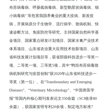
布苏病毒病、呼肠孤病毒病、新型鹅星状病毒病、细
小病毒病” 等危害我国养禽业的重大疫病、新发疫
病，开展病原分子生物学、流行病学、致病机制、快
速诊断方法、免疫防控等研究。主持国家自然科学基
金项目、国家重点研发计划项目、国家水禽产业技术
体系项目、山东省农业重大应用技术创新项目、山东
省科技发展计划项目等，获省部级科技进步一等奖一
项、二等奖一项、三等奖
5
项，其中“鸭坦布苏病毒致
病机制研究与疫苗创制”获
2020
年山东省科技进步一
等奖（第一位）。在“
Transboundary and Emerging
Diseases”
、“
Veterinary Microbiology”
、“中国兽医学
报”等国内外核心期刊发表论文
350
余篇（
SCI
收录
80
余篇），获国家发明专利
20
余项，制定地方标准
7