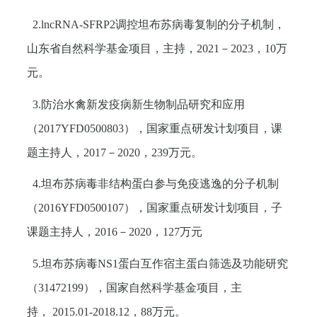
2.lncRNA-SFRP2
调控坦布苏病毒复制的分子机制，
山东省自然科学基金项目，主持，
2021
－
2023
，
10
万
元。
3.
防治水禽新发疫病新生物制品研究和应用
（
2017YFD0500803
），国家重点研发计划项目，课
题主持人，
2017
－
2020
，
239
万元。
4.
坦布苏病毒非结构蛋白参与免疫逃逸的分子机制
（
2016YFD0500107
），国家重点研发计划项目，子
课题主持人，
2016
－
2020
，
127
万元
5.
坦布苏病毒
NS1
蛋白互作宿主蛋白筛选及功能研究
（
31472199
），国家自然科学基金项目，主
持，
2015.01-2018.12
，
88
万元。