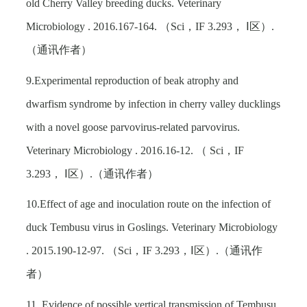
old Cherry Valley breeding ducks. Veterinary
Microbiology . 2016.167-164.
（
Sci
，
IF 3.293
， Ⅰ区）
.
（通讯作者）
9.Experimental reproduction of beak atrophy and
dwarfism syndrome by infection in cherry valley ducklings
with a novel goose parvovirus-related parvovirus.
Veterinary Microbiology . 2016.16-12.
（
Sci
，
IF
3.293
， Ⅰ区）
.
（通讯作者）
10.Effect of age and inoculation route on the infection of
duck Tembusu virus in Goslings. Veterinary Microbiology
. 2015.190-12-97.
（
Sci
，
IF 3.293
，Ⅰ区）
.
（通讯作
者）
11. Evidence of possible vertical transmission of Tembusu