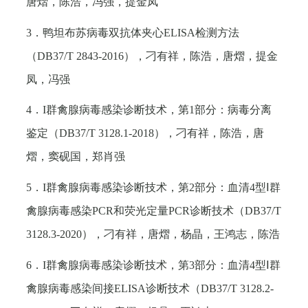
唐熠，陈浩，冯强，提金凤
3
．鸭坦布苏病毒双抗体夹心
ELISA
检测方法
（
DB37/T 2843-2016
），刁有祥，陈浩，唐熠，提金
凤，冯强
4
．
I
群禽腺病毒感染诊断技术，第
1
部分：病毒分离
鉴定（
DB37/T 3128.1-2018
），刁有祥，陈浩，唐
熠，窦砚国，郑肖强
5
．
I
群禽腺病毒感染诊断技术，第
2
部分：血清
4
型Ⅰ群
禽腺病毒感染
PCR
和荧光定量
PCR
诊断技术（
DB37/T
3128.3-2020
），刁有祥，唐熠，杨晶，王鸿志，陈浩
6
．
I
群禽腺病毒感染诊断技术，第
3
部分：血清
4
型Ⅰ群
禽腺病毒感染间接
ELISA
诊断技术（
DB37/T 3128.2-