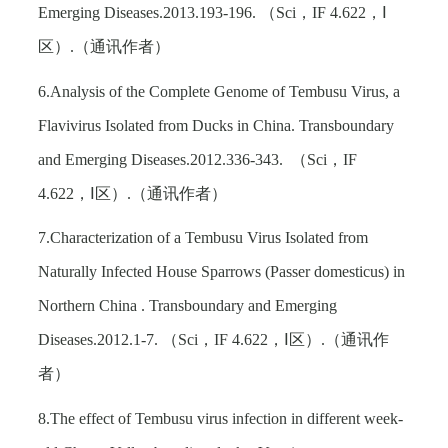
Emerging Diseases.2013.193-196.
（
Sci
，
IF 4.622
，Ⅰ
区）
.
（通讯作者）
6.Analysis of the Complete Genome of Tembusu Virus, a
Flavivirus Isolated from Ducks in China. Transboundary
and Emerging Diseases.2012.336-343.
（
Sci
，
IF
4.622
，Ⅰ区）
.
（通讯作者）
7.Characterization of a Tembusu Virus Isolated from
Naturally Infected House Sparrows (Passer domesticus) in
Northern China . Transboundary and Emerging
Diseases.2012.1-7.
（
Sci
，
IF 4.622
，Ⅰ区）
.
（通讯作
者）
8.The effect of Tembusu virus infection in different week-