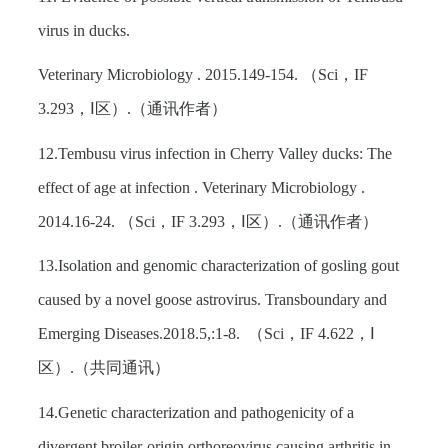
virus in ducks.
Veterinary Microbiology . 2015.149-154.
（
Sci
，
IF
3.293
，Ⅰ区）
.
（通讯作者）
12.Tembusu virus infection in Cherry Valley ducks: The
effect of age at infection . Veterinary Microbiology .
2014.16-24.
（
Sci
，
IF 3.293
，Ⅰ区）
.
（通讯作者）
13.Isolation and genomic characterization of gosling gout
caused by a novel goose astrovirus. Transboundary and
Emerging Diseases.2018.5,:1-8.
（
Sci
，
IF 4.622
，Ⅰ
区）
.
（共同通讯）
14.Genetic characterization and pathogenicity of a
divergent broiler-origin orthoreovirus causing arthritis in