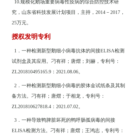
10.
规模化鹅场重要病毒性疫病的综合防控技术研
究，山东省科技发展计划项目，主持，
2014
－
2017
，
25
万元。
授权发明专利
1
．一种检测新型鹅细小病毒抗体的间接
ELISA
检测
试剂盒及其应用。刁有祥；唐熠；刘赫，专利号：
ZL201810495165.9
：
2021.08.06
。
2
．一种检测新型鹅细小病毒的胶体金试纸条及其制
备方法。刁有祥；唐熠；于相龙，专利号：
ZL201810627818.4
：
2021.07.02
。
3
．一种导致鸭脾脏坏死的鸭呼肠孤病毒的间接
ELISA
检测方法。刁有祥；唐熠；王鸿志，专利号：