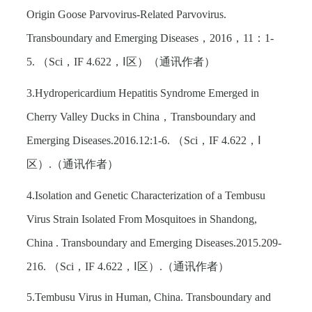
Origin Goose Parvovirus-Related Parvovirus.
Transboundary and Emerging Diseases
，
2016
，
11
：
1-
5.
（
Sci
，
IF 4.622
，Ⅰ区）（通讯作者）
3.Hydropericardium Hepatitis Syndrome Emerged in
Cherry Valley Ducks in China
，
Transboundary and
Emerging Diseases.2016.12:1-6.
（
Sci
，
IF 4.622
，Ⅰ
区）
.
（通讯作者）
4.Isolation and Genetic Characterization of a Tembusu
Virus Strain Isolated From Mosquitoes in Shandong,
China . Transboundary and Emerging Diseases.2015.209-
216.
（
Sci
，
IF 4.622
，Ⅰ区）
.
（通讯作者）
5.Tembusu Virus in Human, China. Transboundary and