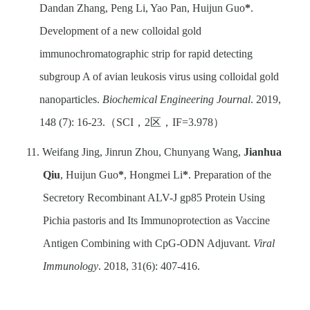
Dandan Zhang, Peng Li, Yao Pan, Huijun Guo
*
.
Development of a new colloidal gold
immunochromatographic strip for rapid detecting
subgroup A of avian leukosis virus using colloidal gold
nanoparticles.
Biochemical Engineering Journal
. 2019,
148 (7): 16-23.
（
SCI
，
2
区，
IF=3.978
）
11. Weifang Jing, Jinrun Zhou, Chunyang Wang,
Jianhua
Qiu
, Huijun Guo
*
, Hongmei Li
*
. Preparation of the
Secretory Recombinant ALV-J gp85 Protein Using
Pichia pastoris and Its Immunoprotection as Vaccine
Antigen Combining with CpG-ODN Adjuvant.
Viral
Immunology
. 2018, 31(6): 407-416.