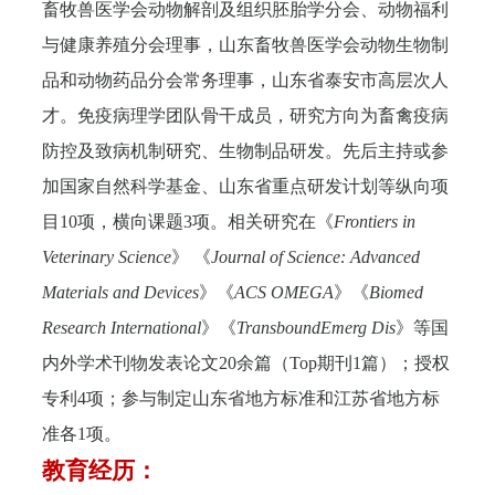
畜牧兽医学会动物解剖及组织胚胎学分会、动物福利
与健康养殖分会理事，山东畜牧兽医学会动物生物制
品和动物药品分会常务理事，山东省泰安市高层次人
才
。免疫病理学团队骨干成员，研究方向为畜禽疫病
防控及致病机制研究、生物制品研发。先后主持或参
加国家自然科学基金、山东省重点研发计划等纵向项
目
10
项，横向课题
3
项。相关研究在《
Frontiers in
Veterinary Science
》 《
Journal of Science: Advanced
Materials and Devices
》《
ACS OMEGA
》《
Biomed
Research International
》
《
TransboundEmerg Dis
》
等国
内外学术刊物发表论文
20
余篇（
Top
期刊
1
篇）；授权
专利
4
项；参与制定山东省地方标准和江苏省地方标
准各
1
项。
教育经历：