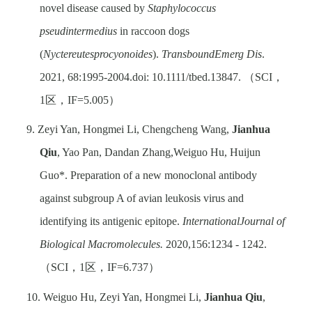
novel disease caused by
Staphylococcus
pseudintermedius
in raccoon dogs
(
Nyctereutesprocyonoides
).
TransboundEmerg Dis
.
2021, 68:1995-2004.doi: 10.1111/tbed.13847.
（
SCI
，
1
区，
IF=5.005
）
9. Zeyi Yan, Hongmei Li, Chengcheng Wang,
Jianhua
Qiu
, Yao Pan, Dandan Zhang,Weiguo Hu, Huijun
Guo
*
. Preparation of a new monoclonal antibody
against subgroup A of avian leukosis virus and
identifying its antigenic epitope.
International
Journal of
Biological Macromolecules.
2020,156:1234 - 1242.
（
SCI
，
1
区，
IF=6.737
）
10. Weiguo Hu, Zeyi Yan, Hongmei Li,
Jianhua Qiu
,