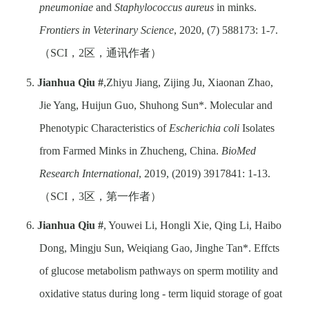
pneumoniae
and
Staphylococcus aureus
in minks.
Frontiers in Veterinary Science
, 2020, (7) 588173: 1-7.
（
SCI
，
2
区，通讯作者）
5.
Jianhua Qiu #
,
Zhiyu Jiang, Zijing Ju, Xiaonan Zhao,
Jie Yang, Huijun Guo, Shuhong Sun*. Molecular and
Phenotypic Characteristics of
Escherichia coli
Isolates
from Farmed Minks in Zhucheng, China.
BioMed
Research International
, 2019, (2019) 3917841: 1-13.
（
SCI
，
3
区，第一作者）
6.
Jianhua Qiu
#
,
Youwei Li, Hongli Xie, Qing Li, Haibo
Dong, Mingju Sun, Weiqiang Gao,
Jinghe Tan*
. Effcts
of glucose metabolism pathways on sperm motility and
oxidative status during long - term liquid storage of goat