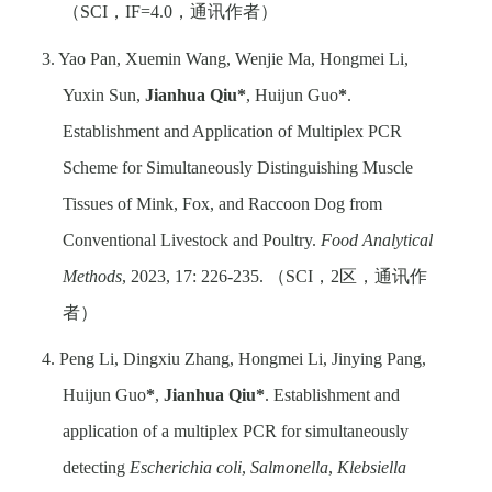
（
SCI
，
IF=4.0
，通讯作者）
3. Yao Pan, Xuemin Wang, Wenjie Ma, Hongmei Li,
Yuxin Sun,
Jianhua Qiu*
, Huijun Guo
*
.
Establishment and Application of Multiplex PCR
Scheme for Simultaneously Distinguishing Muscle
Tissues of Mink, Fox, and Raccoon Dog from
Conventional Livestock and Poultry.
Food Analytical
Methods
, 2023, 17: 226-235.
（
SCI
，
2
区，通讯作
者）
4. Peng Li, Dingxiu Zhang, Hongmei Li, Jinying Pang,
Huijun Guo
*
,
Jianhua Qiu*
. Establishment and
application of a multiplex PCR for simultaneously
detecting
Escherichia coli
,
Salmonella
,
Klebsiella