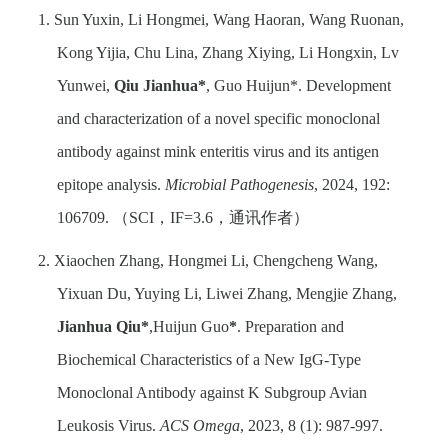
1. Sun Yuxin, Li Hongmei, Wang Haoran, Wang Ruonan,
Kong Yijia, Chu Lina, Zhang Xiying, Li Hongxin, Lv
Yunwei,
Qiu Jianhua*
, Guo Huijun*. Development
and characterization of a novel specific monoclonal
antibody against mink enteritis virus and its antigen
epitope analysis.
Microbial Pathogenesis
, 2024, 192:
106709.
（
SCI
，
IF=3.6
，通讯作者）
2. Xiaochen Zhang, Hongmei Li, Chengcheng Wang,
Yixuan Du, Yuying Li, Liwei Zhang, Mengjie Zhang,
Jianhua Qiu*
,
Huijun Guo
*
. Preparation and
Biochemical Characteristics of a New IgG-Type
Monoclonal Antibody against K Subgroup Avian
Leukosis Virus.
ACS Omega
, 2023, 8 (1): 987-997.