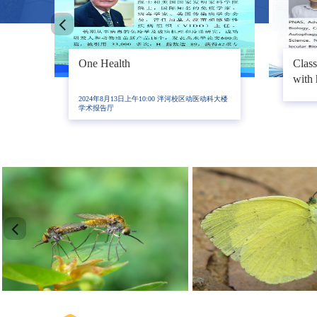
疫逃
禽蛋传疾病的诊断与预防
鸭圆
医动科
2024年11月6日晚7点 泮河校区动医动科大楼
2024
W503
W502