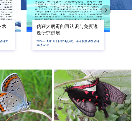
病机
水禽新发疫病研究进展
利
用
动科大楼
2024年10月9日下午3点 泮河校区动医动科大楼学
20
术报告厅