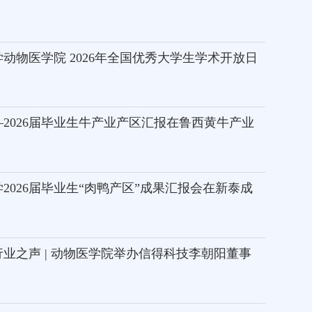
动物医学院 2026年全国优秀大学生学术开放日
2026届毕业生牛产业产区汇报在鲁西黄牛产业
2026届毕业生“肉鸭产区”成果汇报会在新泰成
业之声 | 动物医学院举办信得科技李朝阳董事
问道动医·学术前沿丨动物医学院举办周斌教授学术报告..
月20日下午，学院在泮河校区牧兴楼一楼报告厅成功举办首场“强农报国”系列
报告。报告会特邀东北农业大学动物医学学院二级教授、博士...