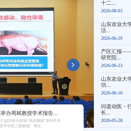
十二...
2026-08-03
山东农业大学
活...
2026-06-29
产区汇报——
研究院...
2026-06-23
山东农业大学
Next
功...
2026-06-10
问道动医・行
长...
开研究生心理健康工作...
2026-05-28
推进重点群体帮扶，筑牢校园安全防
4
09召开研究生心理健康与...